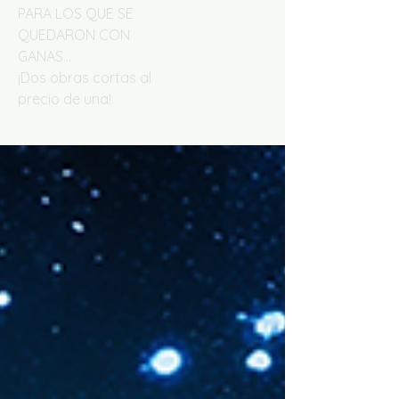
PARA LOS QUE SE
QUEDARON CON
GANAS...
¡Dos obras cortas al
precio de una!