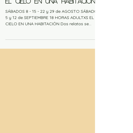
CARTELERA
EL CIELO EN UNA HABITACIÓN
SÁBADOS 8 - 15 - 22 y 29 de AGOSTO SÁBADOS
5 y 12 de SEPTIEMBRE 18 HORAS ADULTXS EL
CIELO EN UNA HABITACIÓN Dos relatos se
cruzan. Un hombre desde su cuarto cuenta que
finalmente, y una vez más, encontró a una
mujer posible. Una mujer, otra, ordena con
esmero y recelo el guardarropas de la señora
para quien trabaja: blusas, vestidos, faldas,
como sueños de otras vidas posibles. Relatos
sobre los caminos sinuosos y escarpados del
deseo. El deseo atrapado por las formas del rel