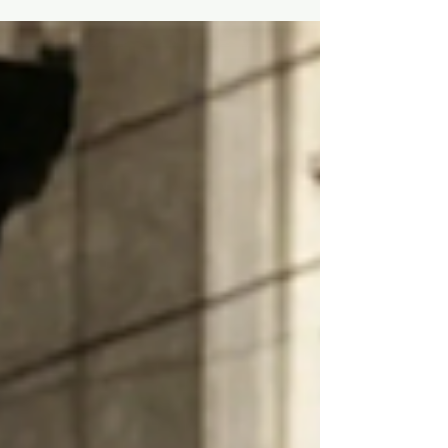
Compañía Apócrifa 2025 Fragmentos de la
vida de Gloria, una actriz apócrifa de los años
dorados del cine argentino. Vestigios que se
despliegan cada vez que Gloria hace carne sus
recuerdos, los invoca, los sobrevuela, se
regodea, escarba en ellos y vuelve a andar
errante. Vemos a una Gloria niña, vulnerada por
el maltrato de su madre; una joven actriz que
conoce el éxito de la mano de su director y
único